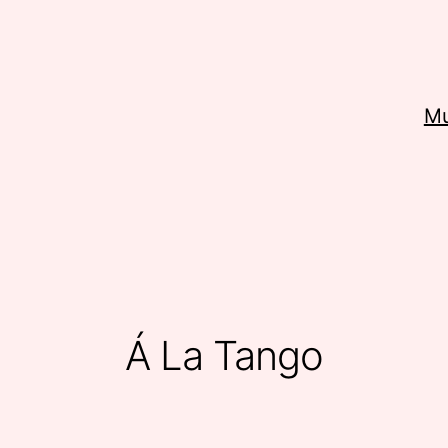
Mu
Á La Tango