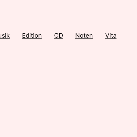
sik
Edition
CD
Noten
Vita