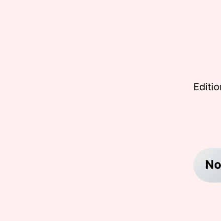
Editi
No