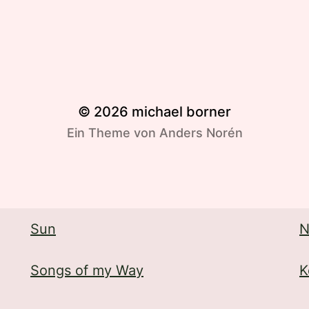
© 2026
michael borner
Ein Theme von
Anders Norén
Sun
N
Songs of my Way
K